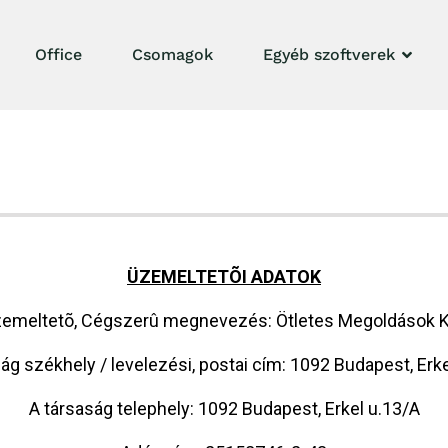
Office
Csomagok
Egyéb szoftverek
ÜZEMELTETÕI ADATOK
emeltetõ, Cégszerû megnevezés: Ötletes Megoldások K
ág székhely / levelezési, postai cím: 1092 Budapest, Erk
A társaság telephely: 1092 Budapest, Erkel u.13/A