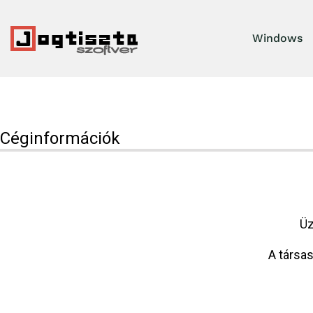
Windows
Céginformációk
Üz
A társas