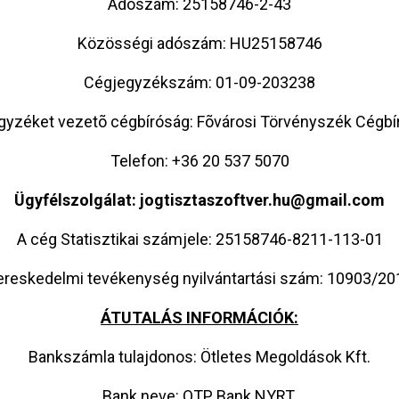
Adószám: 25158746-2-43
Közösségi adószám: HU25158746
Cégjegyzékszám: 01-09-203238
gyzéket vezetõ cégbíróság: Fõvárosi Törvényszék Cégbí
Telefon: +36 20 537 5070
Ügyfélszolgálat: jogtisztaszoftver.hu@gmail.com
A cég Statisztikai számjele: 25158746-8211-113-01
ereskedelmi tevékenység nyilvántartási szám: 10903/20
ÁTUTALÁS INFORMÁCIÓK:
Bankszámla tulajdonos: Ötletes Megoldások Kft.
Bank neve: OTP Bank NYRT.