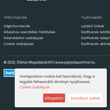
Információk
Tudnivalók
Céginformációk
Letöltő linkek
Általános szerződési feltételek
Szoftverek letölt
Adatvédelmi szabályzat
Szoftverek telepí
Cookie szabályzat
Szoftverek aktívá
© 2025. Ötletes Megoldások Kft | www.jogtisztaszoftver.hu
Honlapunkon cookie-kat használunk, hogy a
legjobb felhasználói élményt nyújthassuk.
Cookie szabályzat
Árukereső.hu
Elfogadom
Személyre szabás