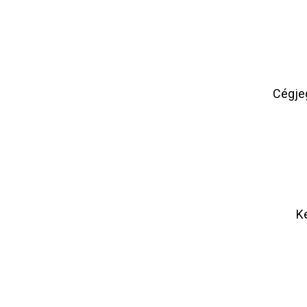
Cégje
K