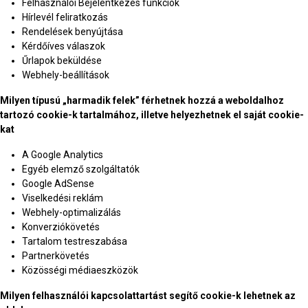
Felhasználói Bejelentkezés funkciók
Hírlevél feliratkozás
Rendelések benyújtása
Kérdőíves válaszok
Űrlapok beküldése
Webhely-beállítások
Milyen típusú „harmadik felek” férhetnek hozzá a weboldalhoz
tartozó cookie-k tartalmához, illetve helyezhetnek el saját cookie-
kat
A Google Analytics
Egyéb elemző szolgáltatók
Google AdSense
Viselkedési reklám
Webhely-optimalizálás
Konverziókövetés
Tartalom testreszabása
Partnerkövetés
Közösségi médiaeszközök
Milyen felhasználói kapcsolattartást segítő cookie-k lehetnek az