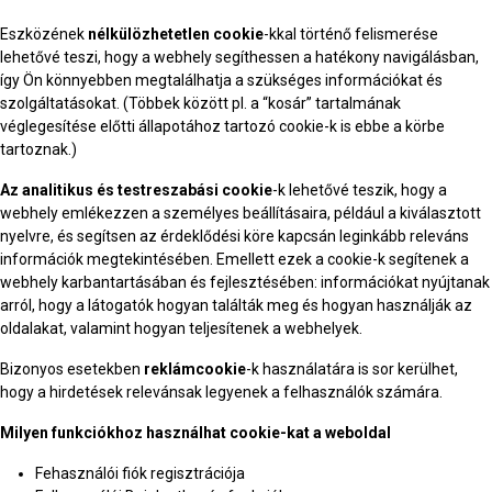
Eszközének
nélkülözhetetlen cookie
-kkal történő felismerése
lehetővé teszi, hogy a webhely segíthessen a hatékony navigálásban,
így Ön könnyebben megtalálhatja a szükséges információkat és
szolgáltatásokat. (Többek között pl. a “kosár” tartalmának
véglegesítése előtti állapotához tartozó cookie-k is ebbe a körbe
tartoznak.)
Az analitikus és testreszabási cookie
-k lehetővé teszik, hogy a
webhely emlékezzen a személyes beállításaira, például a kiválasztott
nyelvre, és segítsen az érdeklődési köre kapcsán leginkább releváns
információk megtekintésében. Emellett ezek a cookie-k segítenek a
webhely karbantartásában és fejlesztésében: információkat nyújtanak
arról, hogy a látogatók hogyan találták meg és hogyan használják az
oldalakat, valamint hogyan teljesítenek a webhelyek.
Bizonyos esetekben
reklámcookie
-k használatára is sor kerülhet,
hogy a hirdetések relevánsak legyenek a felhasználók számára.
Milyen funkciókhoz használhat cookie-kat a weboldal
Fehasználói fiók regisztrációja