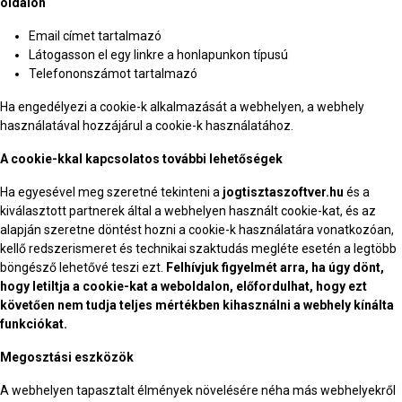
oldalon
Email címet tartalmazó
Látogasson el egy linkre a honlapunkon típusú
Telefononszámot tartalmazó
Ha engedélyezi a cookie-k alkalmazását a webhelyen, a webhely
használatával hozzájárul a cookie-k használatához.
A cookie-kkal kapcsolatos további lehetőségek
Ha egyesével meg szeretné tekinteni a
jogtisztaszoftver.hu
és a
kiválasztott partnerek által a webhelyen használt cookie-kat, és az
alapján szeretne döntést hozni a cookie-k használatára vonatkozóan,
kellő redszerismeret és technikai szaktudás megléte esetén a legtöbb
böngésző lehetővé teszi ezt.
Felhívjuk figyelmét arra, ha úgy dönt,
hogy letiltja a cookie-kat a weboldalon, előfordulhat, hogy ezt
követően nem tudja teljes mértékben kihasználni a webhely kínálta
funkciókat.
Megosztási eszközök
A webhelyen tapasztalt élmények növelésére néha más webhelyekről