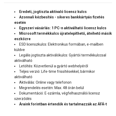
Eredeti, jogtiszta aktívaló licensz kulcs
Azonnali kézbesítés - sikeres bankkártyás fizetés
esetén
Egyszeri vásárlás: 1 PC-n aktiválható licensz kulcs
Microsoft termékkulcs újratelepíthető, átvihető másik
eszközre
ESD licenszkulcs: Elektronikus formában, e-mailben
küldve
Legális jogtiszta aktiválókulcs: Gyártói termékkulccsal
aktiválható
Letöltés: Közvetlenül a gyártó webhelyéről
Teljes verzió: Life-time frissítésekkel, bármikor
aktiválható
Aktiválás: Online vagy telefonon
Megrendelés esetén: Max. 48 órán belül
Dokumentáció: E-számla, végfelhasználói licensz
szerződés
Áraink forintban értendők és tartalmazzák az ÁFÁ-t