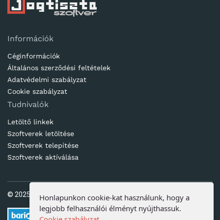
Információk
Céginformációk
Általános szerződési feltételek
Adatvédelmi szabályzat
Cookie szabályzat
Tudnivalók
Letöltő linkek
Szoftverek letöltése
Szoftverek telepítése
Szoftverek aktíválása
© 2025. Ötletes Megoldások Kft | www.jogtisztaszoftver.hu
Honlapunkon cookie-kat használunk, hogy a
legjobb felhasználói élményt nyújthassuk.
Cookie szabályzat