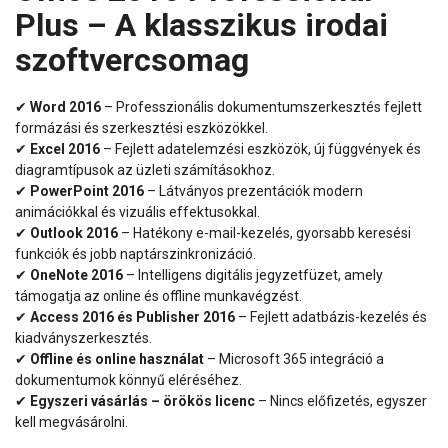
Plus – A klasszikus irodai
szoftvercsomag
✔
Word 2016
– Professzionális dokumentumszerkesztés fejlett
formázási és szerkesztési eszközökkel.
✔
Excel 2016
– Fejlett adatelemzési eszközök, új függvények és
diagramtípusok az üzleti számításokhoz.
✔
PowerPoint 2016
– Látványos prezentációk modern
animációkkal és vizuális effektusokkal.
✔
Outlook 2016
– Hatékony e-mail-kezelés, gyorsabb keresési
funkciók és jobb naptárszinkronizáció.
✔
OneNote 2016
– Intelligens digitális jegyzetfüzet, amely
támogatja az online és offline munkavégzést.
✔
Access 2016 és Publisher 2016
– Fejlett adatbázis-kezelés és
kiadványszerkesztés.
✔
Offline és online használat
– Microsoft 365 integráció a
dokumentumok könnyű eléréséhez.
✔
Egyszeri vásárlás – örökös licenc
– Nincs előfizetés, egyszer
kell megvásárolni.