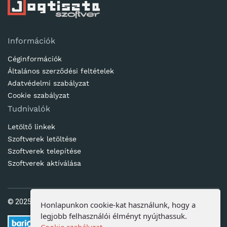
Információk
Céginformációk
Általános szerződési feltételek
Adatvédelmi szabályzat
Cookie szabályzat
Tudnivalók
Letöltő linkek
Szoftverek letöltése
Szoftverek telepítése
Szoftverek aktíválása
© 2025. Ötletes Megoldások Kft | www.jogtisztaszoftver.hu
Honlapunkon cookie-kat használunk, hogy a
legjobb felhasználói élményt nyújthassuk.