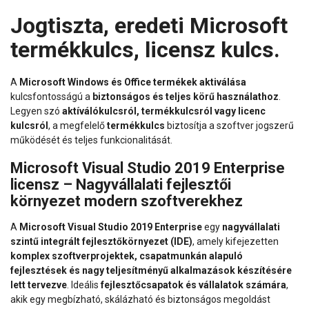
Jogtiszta, eredeti Microsoft
termékkulcs, licensz kulcs.
A
Microsoft Windows és Office termékek aktiválása
kulcsfontosságú a
biztonságos és teljes körű használathoz
.
Legyen szó
aktíválókulcsról, termékkulcsról vagy licenc
kulcsról
, a megfelelő
termékkulcs
biztosítja a szoftver jogszerű
működését és teljes funkcionalitását.
Microsoft Visual Studio 2019 Enterprise
licensz – Nagyvállalati fejlesztői
környezet modern szoftverekhez
A
Microsoft Visual Studio 2019 Enterprise
egy
nagyvállalati
szintű integrált fejlesztőkörnyezet (IDE)
, amely kifejezetten
komplex szoftverprojektek, csapatmunkán alapuló
fejlesztések és nagy teljesítményű alkalmazások készítésére
lett tervezve
. Ideális
fejlesztőcsapatok és vállalatok számára
,
akik egy megbízható, skálázható és biztonságos megoldást