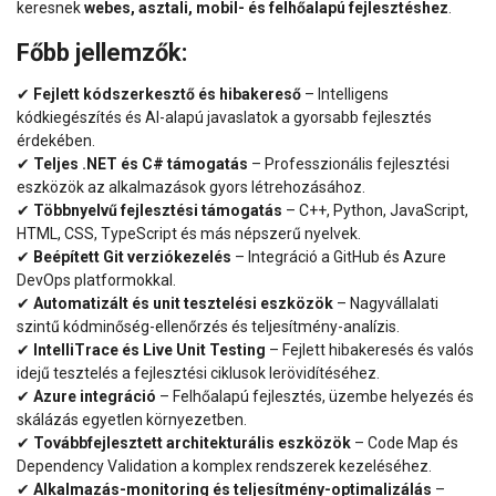
keresnek
webes, asztali, mobil- és felhőalapú fejlesztéshez
.
Főbb jellemzők:
✔
Fejlett kódszerkesztő és hibakereső
– Intelligens
kódkiegészítés és AI-alapú javaslatok a gyorsabb fejlesztés
érdekében.
✔
Teljes .NET és C# támogatás
– Professzionális fejlesztési
eszközök az alkalmazások gyors létrehozásához.
✔
Többnyelvű fejlesztési támogatás
– C++, Python, JavaScript,
HTML, CSS, TypeScript és más népszerű nyelvek.
✔
Beépített Git verziókezelés
– Integráció a GitHub és Azure
DevOps platformokkal.
✔
Automatizált és unit tesztelési eszközök
– Nagyvállalati
szintű kódminőség-ellenőrzés és teljesítmény-analízis.
✔
IntelliTrace és Live Unit Testing
– Fejlett hibakeresés és valós
idejű tesztelés a fejlesztési ciklusok lerövidítéséhez.
✔
Azure integráció
– Felhőalapú fejlesztés, üzembe helyezés és
skálázás egyetlen környezetben.
✔
Továbbfejlesztett architekturális eszközök
– Code Map és
Dependency Validation a komplex rendszerek kezeléséhez.
✔
Alkalmazás-monitoring és teljesítmény-optimalizálás
–