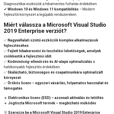
Diagnosztikai eszközök a hibamentes futtatás érdekében.
✔
Windows 10 és Windows 11 kompatibilitás
– Modern
fejlesztői környezet a legújabb rendszereken.
Miért válassza a Microsoft Visual Studio
2019 Enterprise verziót?
✅
Nagyvállalati szintű eszközök komplex alkalmazások
fejlesztéséhez
.
✅
Fejlett hibakeresési és tesztelési lehetőségek, amelyek
csökkentik a fejlesztési időt
.
✅
Kódminőség-ellenőrzés és AI-alapú optimalizálás
a
hatékonyabb fejlesztés érdekében.
✅
Skálázható, biztonságos és csapatmunkára optimalizált
környezet
.
✅
Örökös licenc – egyszeri vásárlás, folyamatos használat és
támogatás
.
🔹
Elektronikus licenc (ESD) – azonnali aktiválás és letöltés
🔹
Jogtiszta Microsoft termék – megbízható működés
💡
Szerezze be a Microsoft Visual Studio 2019 Enterprise