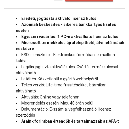
Eredeti, jogtiszta aktívaló licensz kulcs
Azonnali kézbesítés - sikeres bankkártyás fizetés
esetén
Egyszeri vásárlás: 1 PC-n aktiválható licensz kulcs
Microsoft termékkulcs újratelepíthető, átvihető másik
eszközre
ESD licenszkulcs: Elektronikus formában, e-mailben
küldve
Legális jogtiszta aktiválókulcs: Gyártói termékkulccsal
aktiválható
Letöltés: Közvetlenül a gyártó webhelyéről
Teljes verzió: Life-time frissítésekkel, bármikor
aktiválható
Aktiválás: Online vagy telefonon
Megrendelés esetén: Max. 48 órán belül
Dokumentáció: E-számla, végfelhasználói licensz
szerződés
Áraink forintban értendők és tartalmazzák az ÁFÁ-t