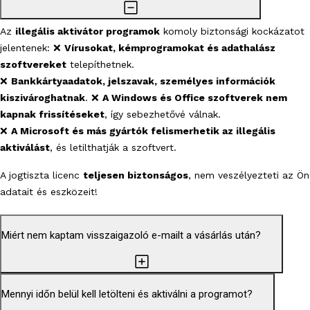
Az
illegális aktivátor programok
komoly biztonsági kockázatot
jelentenek:
❌
Vírusokat, kémprogramokat és adathalász
szoftvereket
telepíthetnek.
❌
Bankkártyaadatok, jelszavak, személyes információk
kiszivároghatnak
.
❌
A Windows és Office szoftverek nem
kapnak frissítéseket
, így sebezhetővé válnak.
❌
A Microsoft és más gyártók felismerhetik az illegális
aktiválást
, és letilthatják a szoftvert.
A jogtiszta licenc
teljesen biztonságos
, nem veszélyezteti az Ön
adatait és eszközeit!
Miért nem kaptam visszaigazoló e-mailt a vásárlás után?
Mennyi időn belül kell letölteni és aktiválni a programot?