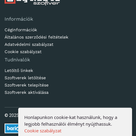
Információk
Céginformációk
Általános szerződési feltételek
Adatvédelmi szabályzat
Cookie szabályzat
Tudnivalók
Letöltő linkek
Szoftverek letöltése
Szoftverek telepítése
Szoftverek aktíválása
© 2025. Ötletes Megoldások Kft | www.jogtisztaszoftver.hu
Honlapunkon cookie-kat használunk, hogy a
legjobb felhasználói élményt nyújthassuk.
Cookie szabályzat