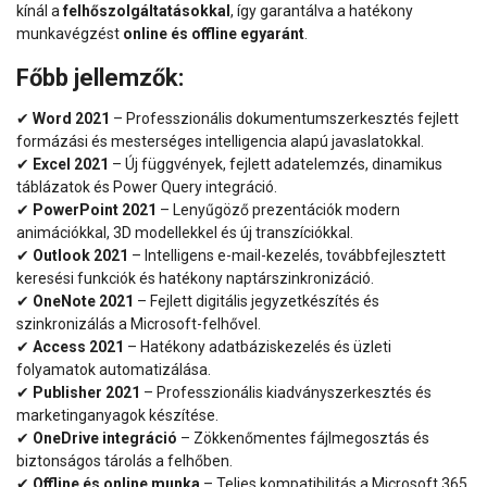
kínál a
felhőszolgáltatásokkal
, így garantálva a hatékony
munkavégzést
online és offline egyaránt
.
Főbb jellemzők:
✔
Word 2021
– Professzionális dokumentumszerkesztés fejlett
formázási és mesterséges intelligencia alapú javaslatokkal.
✔
Excel 2021
– Új függvények, fejlett adatelemzés, dinamikus
táblázatok és Power Query integráció.
✔
PowerPoint 2021
– Lenyűgöző prezentációk modern
animációkkal, 3D modellekkel és új transzíciókkal.
✔
Outlook 2021
– Intelligens e-mail-kezelés, továbbfejlesztett
keresési funkciók és hatékony naptárszinkronizáció.
✔
OneNote 2021
– Fejlett digitális jegyzetkészítés és
szinkronizálás a Microsoft-felhővel.
✔
Access 2021
– Hatékony adatbáziskezelés és üzleti
folyamatok automatizálása.
✔
Publisher 2021
– Professzionális kiadványszerkesztés és
marketinganyagok készítése.
✔
OneDrive integráció
– Zökkenőmentes fájlmegosztás és
biztonságos tárolás a felhőben.
✔
Offline és online munka
– Teljes kompatibilitás a Microsoft 365