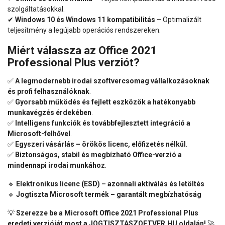
szolgáltatásokkal.
✔
Windows 10 és Windows 11 kompatibilitás
– Optimalizált
teljesítmény a legújabb operációs rendszereken.
Miért válassza az Office 2021
Professional Plus verziót?
✅
A legmodernebb irodai szoftvercsomag vállalkozásoknak
és profi felhasználóknak
.
✅
Gyorsabb működés és fejlett eszközök a hatékonyabb
munkavégzés érdekében
.
✅
Intelligens funkciók és továbbfejlesztett integráció a
Microsoft-felhővel
.
✅
Egyszeri vásárlás – örökös licenc, előfizetés nélkül
.
✅
Biztonságos, stabil és megbízható Office-verzió a
mindennapi irodai munkához
.
🔹
Elektronikus licenc (ESD) – azonnali aktiválás és letöltés
🔹
Jogtiszta Microsoft termék – garantált megbízhatóság
💡
Szerezze be a Microsoft Office 2021 Professional Plus
eredeti verzióját most a JOGTISZTASZOFTVER.HU oldalán!
🚀