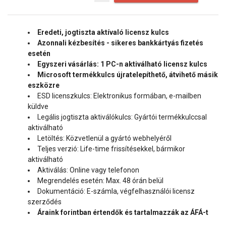
Eredeti, jogtiszta aktívaló licensz kulcs
Azonnali kézbesítés - sikeres bankkártyás fizetés
esetén
Egyszeri vásárlás: 1 PC-n aktiválható licensz kulcs
Microsoft termékkulcs újratelepíthető, átvihető másik
eszközre
ESD licenszkulcs: Elektronikus formában, e-mailben
küldve
Legális jogtiszta aktiválókulcs: Gyártói termékkulccsal
aktiválható
Letöltés: Közvetlenül a gyártó webhelyéről
Teljes verzió: Life-time frissítésekkel, bármikor
aktiválható
Aktiválás: Online vagy telefonon
Megrendelés esetén: Max. 48 órán belül
Dokumentáció: E-számla, végfelhasználói licensz
szerződés
Áraink forintban értendők és tartalmazzák az ÁFÁ-t