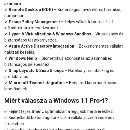
számára.
✔
Remote Desktop (RDP)
– Biztonságos távoli elérés bármikor,
bárhonnan.
✔
Group Policy Management
– Teljes vállalati kontroll és IT-
infrastruktúra menedzsment.
✔
Hyper-V Virtualization & Windows Sandbox
– Virtualizáció és
biztonságos tesztkörnyezet.
✔
Azure Active Directory Integration
– Zökkenőmentes vállalati
hálózati kezelés.
✔
Windows Hello
– Biometrikus azonosítás az azonnali és
biztonságos belépéshez.
✔
Snap Layouts & Snap Groups
– Hatékony multitasking és
produktivitás.
✔
Microsoft Teams Integration
– Beépített kommunikációs
lehetőségek.
Miért válassza a Windows 11 Pro-t?
✅ Fejlett teljesítmény, optimalizált a legújabb hardverekhez.
✅ Kiemelkedő biztonsági funkciók a vállalati szintű védelem
érdekében.
✅ Letisztult, modern dizájn a könnyebb navigációhoz és