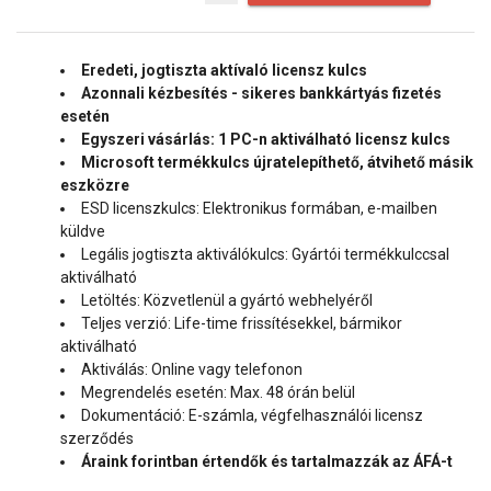
Eredeti, jogtiszta aktívaló licensz kulcs
Azonnali kézbesítés - sikeres bankkártyás fizetés
esetén
Egyszeri vásárlás: 1 PC-n aktiválható licensz kulcs
Microsoft termékkulcs újratelepíthető, átvihető másik
eszközre
ESD licenszkulcs: Elektronikus formában, e-mailben
küldve
Legális jogtiszta aktiválókulcs: Gyártói termékkulccsal
aktiválható
Letöltés: Közvetlenül a gyártó webhelyéről
Teljes verzió: Life-time frissítésekkel, bármikor
aktiválható
Aktiválás: Online vagy telefonon
Megrendelés esetén: Max. 48 órán belül
Dokumentáció: E-számla, végfelhasználói licensz
szerződés
Áraink forintban értendők és tartalmazzák az ÁFÁ-t