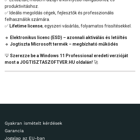
produktivitáshoz.
✅ Ideális megoldás cégek, fejlesztők és professzionális
felhasználók számára.
✅
Lifetime license
, egyszeri vásárlás, folyamatos frissítésekkel.
🔹
Elektronikus licenc (ESD) – azonnali aktiválás és letöltés
🔹
Jogtiszta Microsoft termék – megbízható működés
💡
Szerezze be a Windows 11 Professional eredeti verzióját
most a JOGTISZTASZOFTVER.HU oldalán!
🚀
Gyakran ismételt kérdések
Garancia
Jogalap az EU-ban