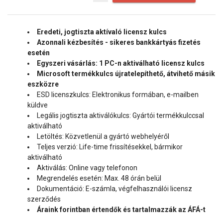
Eredeti, jogtiszta aktívaló licensz kulcs
Azonnali kézbesítés - sikeres bankkártyás fizetés
esetén
Egyszeri vásárlás: 1 PC-n aktiválható licensz kulcs
Microsoft termékkulcs újratelepíthető, átvihető másik
eszközre
ESD licenszkulcs: Elektronikus formában, e-mailben
küldve
Legális jogtiszta aktiválókulcs: Gyártói termékkulccsal
aktiválható
Letöltés: Közvetlenül a gyártó webhelyéről
Teljes verzió: Life-time frissítésekkel, bármikor
aktiválható
Aktiválás: Online vagy telefonon
Megrendelés esetén: Max. 48 órán belül
Dokumentáció: E-számla, végfelhasználói licensz
szerződés
Áraink forintban értendők és tartalmazzák az ÁFÁ-t