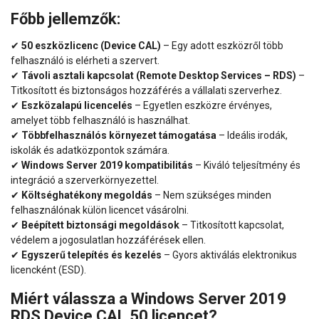
Főbb jellemzők:
✔
50 eszközlicenc (Device CAL)
– Egy adott eszközről több
felhasználó is elérheti a szervert.
✔
Távoli asztali kapcsolat (Remote Desktop Services – RDS)
–
Titkosított és biztonságos hozzáférés a vállalati szerverhez.
✔
Eszközalapú licencelés
– Egyetlen eszközre érvényes,
amelyet több felhasználó is használhat.
✔
Többfelhasználós környezet támogatása
– Ideális irodák,
iskolák és adatközpontok számára.
✔
Windows Server 2019 kompatibilitás
– Kiváló teljesítmény és
integráció a szerverkörnyezettel.
✔
Költséghatékony megoldás
– Nem szükséges minden
felhasználónak külön licencet vásárolni.
✔
Beépített biztonsági megoldások
– Titkosított kapcsolat,
védelem a jogosulatlan hozzáférések ellen.
✔
Egyszerű telepítés és kezelés
– Gyors aktiválás elektronikus
licencként (ESD).
Miért válassza a Windows Server 2019
RDS Device CAL 50 licencet?