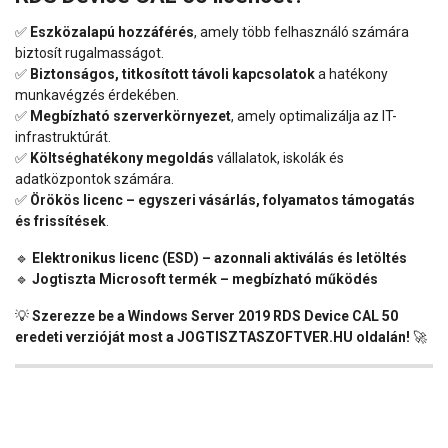
✅
Eszközalapú hozzáférés
, amely több felhasználó számára
biztosít rugalmasságot.
✅
Biztonságos, titkosított távoli kapcsolatok
a hatékony
munkavégzés érdekében.
✅
Megbízható szerverkörnyezet
, amely optimalizálja az IT-
infrastruktúrát.
✅
Költséghatékony megoldás
vállalatok, iskolák és
adatközpontok számára.
✅
Örökös licenc – egyszeri vásárlás, folyamatos támogatás
és frissítések
.
🔹
Elektronikus licenc (ESD) – azonnali aktiválás és letöltés
🔹
Jogtiszta Microsoft termék – megbízható működés
💡
Szerezze be a Windows Server 2019 RDS Device CAL 50
eredeti verzióját most a JOGTISZTASZOFTVER.HU oldalán!
🚀