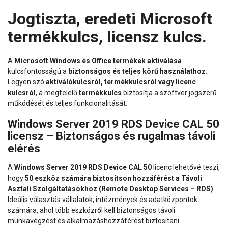
Jogtiszta, eredeti Microsoft
termékkulcs, licensz kulcs.
A
Microsoft Windows és Office termékek aktiválása
kulcsfontosságú a
biztonságos és teljes körű használathoz
.
Legyen szó
aktíválókulcsról, termékkulcsról vagy licenc
kulcsról
, a megfelelő
termékkulcs
biztosítja a szoftver jogszerű
működését és teljes funkcionalitását.
Windows Server 2019 RDS Device CAL 50
licensz – Biztonságos és rugalmas távoli
elérés
A
Windows Server 2019 RDS Device CAL 50
licenc lehetővé teszi,
hogy
50 eszköz számára biztosítson hozzáférést a Távoli
Asztali Szolgáltatásokhoz (Remote Desktop Services – RDS)
.
Ideális választás vállalatok, intézmények és adatközpontok
számára, ahol több eszközről kell biztonságos távoli
munkavégzést és alkalmazáshozzáférést biztosítani.