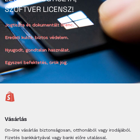
SZOFTVER LICENSZ!
Jogtiszta és dokumentált licenc.
Eredeti kulcs, biztos védelem.
Nyugodt, gondtalan használat.
Egyszeri befektetés, örök jog.
Vásárlás
On-line vásárlás biztonságosan, otthonából vagy irodájából.
Fizetés bankkártyával vagy banki előre utalással.