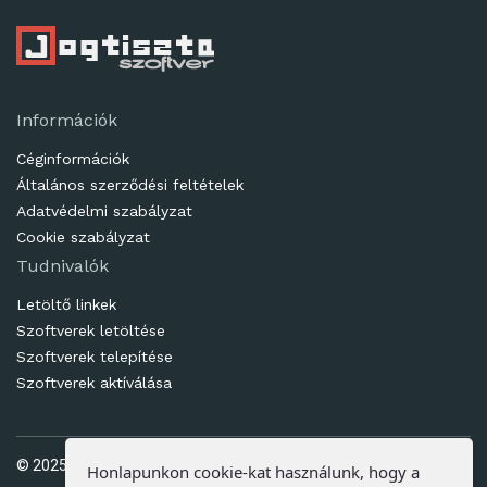
Információk
Céginformációk
Általános szerződési feltételek
Adatvédelmi szabályzat
Cookie szabályzat
Tudnivalók
Letöltő linkek
Szoftverek letöltése
Szoftverek telepítése
Szoftverek aktíválása
© 2025. Ötletes Megoldások Kft | www.jogtisztaszoftver.hu
Honlapunkon cookie-kat használunk, hogy a