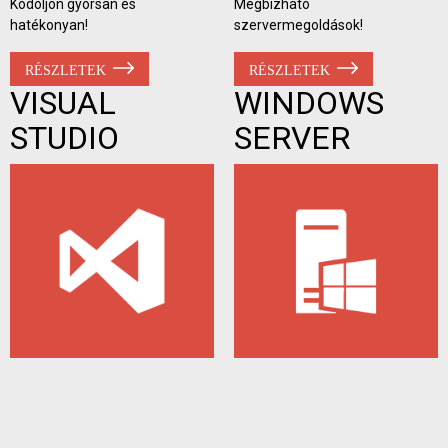
Kódoljon gyorsan és
Megbízható
hatékonyan!
szervermegoldások!
RÉSZLETEK
RÉSZLETEK
VISUAL
WINDOWS
STUDIO
SERVER