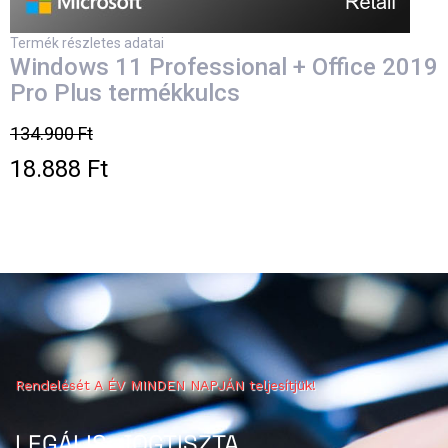
Termék részletes adatai
Windows 11 Professional + Office 2019
Pro Plus termékkulcs
134.900 Ft
18.888 Ft
Rendelését A ÉV MINDEN NAPJÁN teljesítjük!
LEGÁLIS, JOGTISZTA,