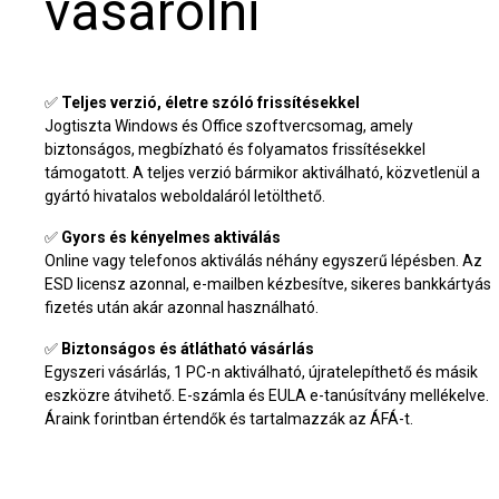
vásárolni
✅
Teljes verzió, életre szóló frissítésekkel
Jogtiszta Windows és Office szoftvercsomag, amely
biztonságos, megbízható és folyamatos frissítésekkel
támogatott. A teljes verzió bármikor aktiválható, közvetlenül a
gyártó hivatalos weboldaláról letölthető.
✅
Gyors és kényelmes aktiválás
Online vagy telefonos aktiválás néhány egyszerű lépésben. Az
ESD licensz azonnal, e-mailben kézbesítve, sikeres bankkártyás
fizetés után akár azonnal használható.
✅
Biztonságos és átlátható vásárlás
Egyszeri vásárlás, 1 PC-n aktiválható, újratelepíthető és másik
eszközre átvihető. E-számla és EULA e-tanúsítvány mellékelve.
Áraink forintban értendők és tartalmazzák az ÁFÁ-t.